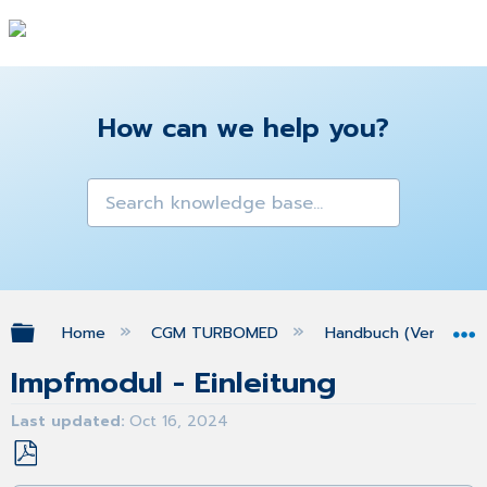
How can we help you?
Expand/collapse global hierarchy
Home
CGM TURBOMED
Handbuch (Version 25
Impfmodul - Einleitung
Last updated
Oct 16, 2024
Save