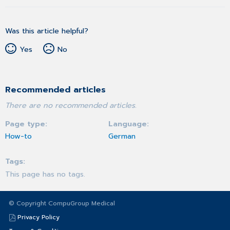
Was this article helpful?
Yes
No
Recommended articles
There are no recommended articles.
Page type
Language
How-to
German
Tags
This page has no tags.
© Copyright CompuGroup Medical
Privacy Policy