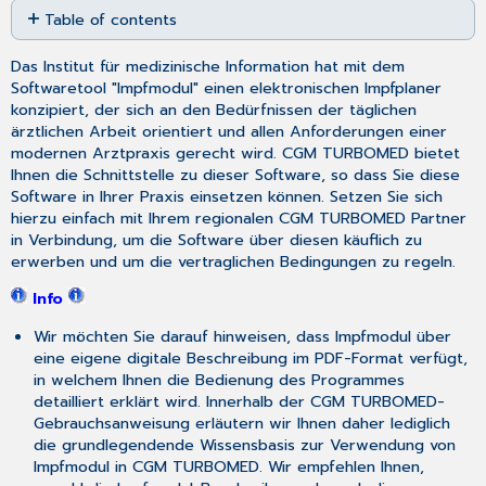
Table of contents
as
PDF
Starten
Das Institut für medizinische Information hat mit dem
von
Softwaretool "Impfmodul" einen elektronischen Impfplaner
Impfmodul
konzipiert, der sich an den Bedürfnissen der täglichen
Als
ärztlichen Arbeit orientiert und allen Anforderungen einer
erstes
modernen Arztpraxis gerecht wird. CGM TURBOMED bietet
sollten
Ihnen die Schnittstelle zu dieser Software, so dass Sie diese
Sie
Software in Ihrer Praxis einsetzen können. Setzen Sie sich
einen
hierzu einfach mit Ihrem regionalen CGM TURBOMED Partner
Blick
in Verbindung, um die Software über diesen käuflich zu
in
erwerben und um die vertraglichen Bedingungen zu regeln.
die
Grundeinstellungen
Info
werfen...
Wir möchten Sie darauf hinweisen, dass Impfmodul über
eine eigene digitale Beschreibung im PDF-Format verfügt,
in welchem Ihnen die Bedienung des Programmes
detailliert erklärt wird. Innerhalb der CGM TURBOMED-
Gebrauchsanweisung erläutern wir Ihnen daher lediglich
die grundlegendende Wissensbasis zur Verwendung von
Impfmodul in CGM TURBOMED. Wir empfehlen Ihnen,