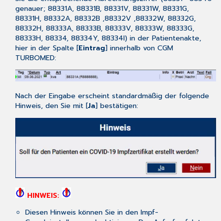
genauer; 88331A, 88331B, 88331V, 88331W, 88331G,
88331H, 88332A, 88332B ,88332V ,88332W, 88332G,
88332H, 88333A, 88333B, 88333V, 88333W, 88333G,
88333H, 88334, 88334Y, 88334I) in der Patientenakte,
hier in der Spalte [
Eintrag
] innerhalb von CGM
TURBOMED:
Nach der Eingabe erscheint standardmäßig der folgende
Hinweis, den Sie mit [
Ja
] bestätigen:
HINWEIS:
Diesen Hinweis können Sie in den Impf-