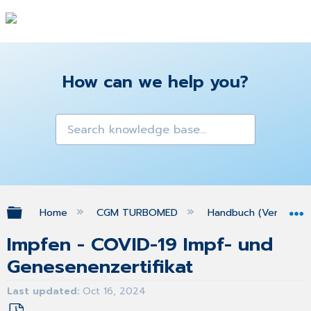
How can we help you?
Expand/collapse global hierarchy
Home
CGM TURBOMED
Handbuch (Version 25
Impfen - COVID-19 Impf- und
Genesenenzertifikat
Last updated
Oct 16, 2024