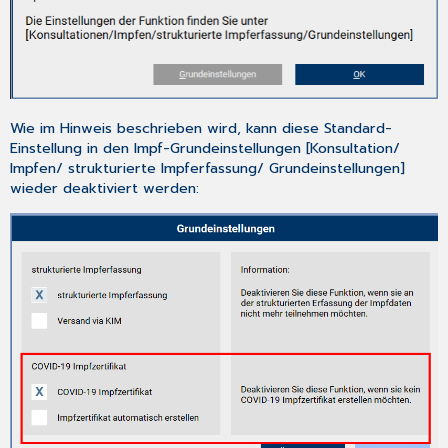
direkt
oder
nachträglich
aus
(Schritt-
für-
Schritt-
Wie im Hinweis beschrieben wird, kann diese Standard-
Anleitung)
Einstellung in den Impf-Grundeinstellungen [
Konsultation/
So
Impfen/ strukturierte Impferfassung/ Grundeinstellungen
]
stellen
wieder deaktiviert werden:
Sie
das
COVID-
19
Genesenenzertifikat
aus
Route
für
Telematik
Infrastruktur
setzen
&