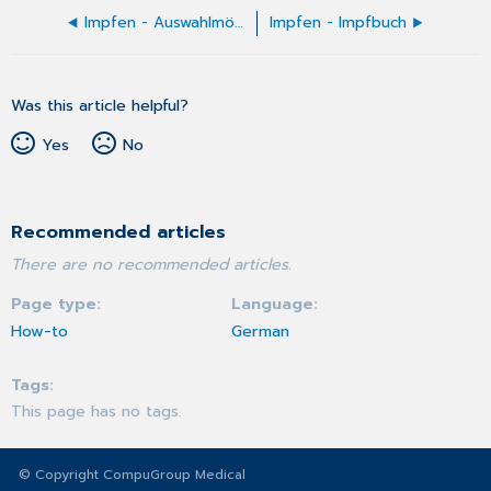
Impfen - Auswahlmöglichkeiten
Impfen - Impfbuch
Was this article helpful?
Yes
No
Recommended articles
There are no recommended articles.
Page type
Language
How-to
German
Tags
This page has no tags.
© Copyright CompuGroup Medical