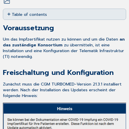
Save
Table of contents
as
PDF
Voraussetzung
Voraussetzung
Freischaltung
und
Um das Impfzertifikat nutzen zu können und um die Daten
an
Konfiguration
das zuständige Konsortium
zu übermitteln, ist eine
Neue
Installation und eine Konfiguration der Telematik Infrastruktur
Funktion
(TI) notwendig.
zum
Erstellen
von
Freischaltung und Konfiguration
COVID-
19
Zunächst muss die CGM TURBOMED-Version 21.3.1 installiert
Impfzertifikaten
werden. Nach der Installation des Updates erscheint der
folgende Hinweis:
So
stellen
Sie
den
digitalen
Impfnachweis