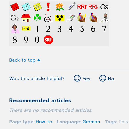
Back to top
Was this article helpful?
Yes
No
Recommended articles
There are no recommended articles.
Page type
How-to
Language
German
Tags
This