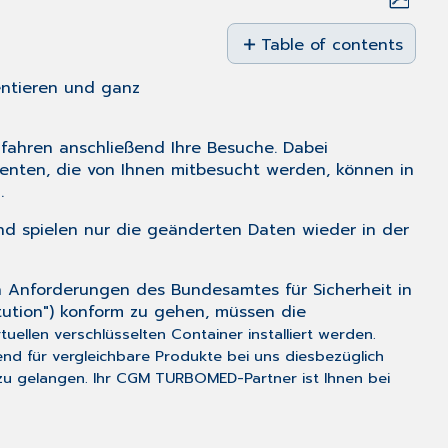
Save
as
Table of contents
PDF
Export
entieren und ganz
vor
Hausbesuch:
Import
fahren anschließend Ihre Besuche. Dabei
vor
ienten, die von Ihnen mitbesucht werden, können in
Hausbesuch
.
Export
nd spielen nur die geänderten Daten wieder in der
nach
Hausbesuch:
Import
Anforderungen des Bundesamtes für Sicherheit in
nach
itution") konform zu gehen, müssen die
Hausbesuch:
ellen verschlüsselten Container installiert werden.
Übertragung
nd für vergleichbare Produkte bei uns diesbezüglich
von
zu gelangen. Ihr CGM TURBOMED-Partner ist Ihnen bei
Desktop-
Icons