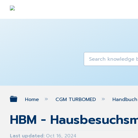
Expand/collapse global hierarch
Home
CGM TURBOMED
Handbuch 
HBM - Hausbesuchsm
Last updated
Oct 16, 2024