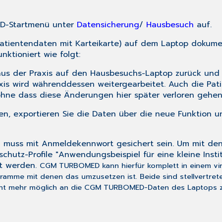
D-Startmenü unter
Datensicherung
/
Hausbesuch
auf.
(Patientendaten mit Karteikarte) auf dem Laptop dokum
nktioniert wie folgt:
us der Praxis auf den Hausbesuchs-Laptop zurück und 
axis wird währenddessen weitergearbeitet. Auch die Pat
 ohne dass diese Änderungen hier später verloren gehen
, exportieren Sie die Daten über die neue Funktion u
uss mit Anmeldekennwort gesichert sein. Um mit den 
chutz-Profile "Anwendungsbeispiel für eine kleine Inst
lt werden.
CGM TURBOMED kann hierfür komplett in einem virtu
amme mit denen das umzusetzen ist. Beide sind stellvertrete
nicht mehr möglich an die CGM TURBOMED-Daten des Laptops 