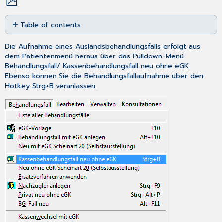
Save
Table of contents
as
PDF
Angabe
Die Aufnahme eines Auslandsbehandlungsfalls erfolgt aus
der
dem Patientenmenü heraus über das Pulldown-Menü
Krankenkasse
Behandlungsfall
/
Kassenbehandlungsfall neu ohne eGK
.
Behandlungsfalldaten
Ebenso können Sie die Behandlungsfallaufnahme über den
erfassen
Hotkey
Strg+B
veranlassen.
Anlage
eines
Auslandsbehandlungsfalles
ohne
Schein-
Vorlage