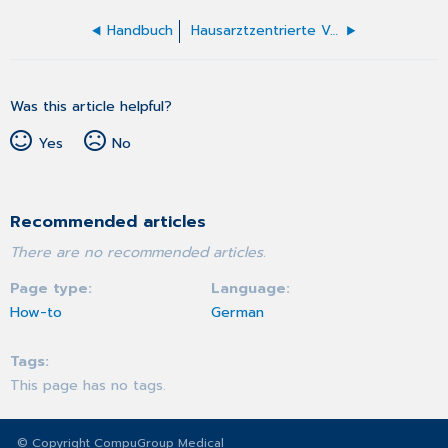
Handbuch
Hausarztzentrierte Versorgung (HÄVG)
Was this article helpful?
Yes
No
Recommended articles
There are no recommended articles.
Page type
Language
How-to
German
Tags
This page has no tags.
© Copyright CompuGroup Medical