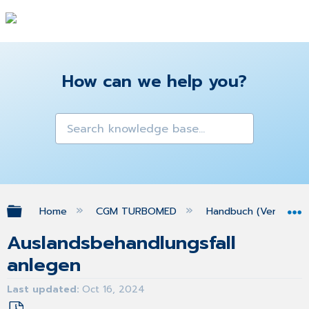
How can we help you?
Expand/collapse global hierarchy
Home
CGM TURBOMED
Handbuch (Version 25
Auslandsbehandlungsfall
anlegen
Last updated
Oct 16, 2024