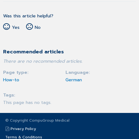
Was this article helpful?
Yes
No
Recommended articles
There are no recommended articles.
Page type
Language
How-to
German
Tags
This page has no tags.
© Copyright CompuGroup Medical
Privacy Policy
Terms & Conditions