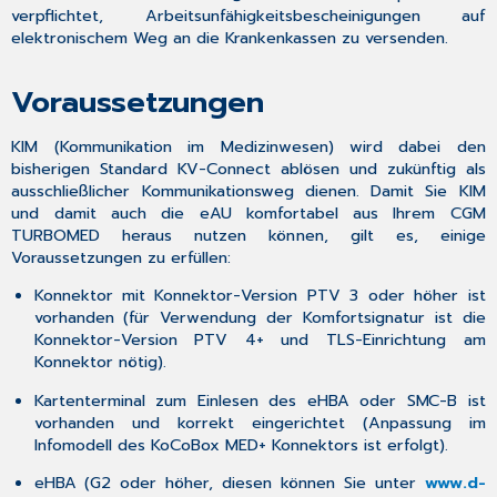
Druckverfahren
verpflichtet, Arbeitsunfähigkeitsbescheinigungen auf
der
elektronischem Weg an die Krankenkassen zu versenden.
eAU
Erneuter
Voraussetzungen
Ausdruck
Stornierung
einer
KIM (Kommunikation im Medizinwesen) wird dabei den
eAU
bisherigen Standard KV-Connect ablösen und zukünftig als
ausschließlicher Kommunikationsweg dienen. Damit Sie KIM
Muster-
und damit auch die eAU komfortabel aus Ihrem CGM
Center
TURBOMED heraus nutzen können, gilt es, einige
Vorgehen
Voraussetzungen zu erfüllen:
im
Fehlerfall
Konnektor mit Konnektor-Version PTV 3 oder höher ist
vorhanden (für Verwendung der Komfortsignatur ist die
Konnektor-Version PTV 4+ und TLS-Einrichtung am
Konnektor nötig).
Kartenterminal zum Einlesen des eHBA oder SMC-B ist
vorhanden und korrekt eingerichtet (Anpassung im
Infomodell des KoCoBox MED+ Konnektors ist erfolgt).
eHBA (G2 oder höher, diesen können Sie unter
www.d-