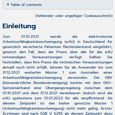
Table of contents
as
PDF
Einleitung
(fehlender oder ungültiger Codeausschnitt)
Voraussetzungen
Einleitung
Übergangsregelung
eAU
ausstellen
Zum 01.10.2021 wurde die elektronische
eAU
Arbeitsunfähigkeitsbescheinigung (eAU) in Deutschland für
signieren
gesetzlich versicherte Patienten flächendeckend eingeführt,
und
gesetzt den Fall, dass die Praxis über alle für die eAU
versenden
notwendigen Voraussetzungen verfügt. Sollten Sie
feststellen, dass Ihre Praxis die technischen Voraussetzungen
Zur
aktuell noch nicht erfüllt, können Sie als Anwender bis zum
Signatur
31.12.2021 weiterhin Muster 1 zum Ausstellen einer
mit
Arbeitsunfähigkeitsbescheinigung verwenden. Die KBV
eHBA
(Kassenärztliche Bundesvereinigung) konnte mit dem GKV-
haben
Spitzenverband eine Übergangsregelung zwischen dem
Sie
01.10.2021 und dem 31.12.2021 vereinbaren. Jedoch wird die
folgende
eAU spätestens zum 01.01.2022 für alle verpflichtend. Ab
Möglichkeiten
diesem Zeitpunkt ist das bisher genutzte Muster 1
Empfangsbestätigung
(Arbeitsunfähigkeitsbescheinigung) nicht mehr gültig. Ärzte/
Neues
Ärztinnen sind nach SGB V §295 ab diesem Zeitpunkt dazu