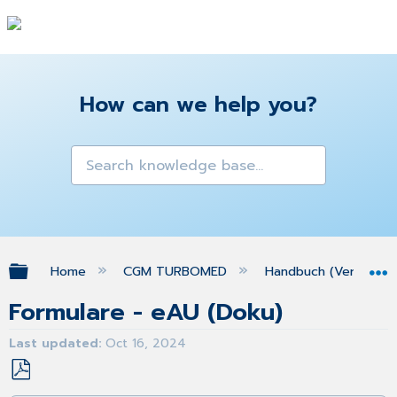
How can we help you?
Expand/collapse global hierarchy
Home
CGM TURBOMED
Handbuch (Version 25
Formulare - eAU (Doku)
Last updated
Oct 16, 2024
Save