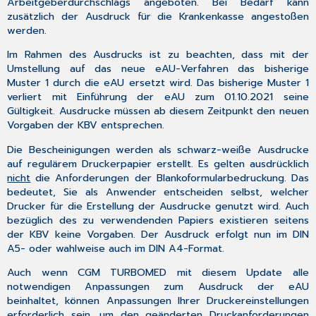
Arbeitgeberdurchschlags angeboten. Bei Bedarf kann
zusätzlich der Ausdruck für die Krankenkasse angestoßen
werden.
Im Rahmen des Ausdrucks ist zu beachten, dass mit der
Umstellung auf das
neue eAU-Verfahren
das
bisherige
Muster 1 durch die eAU ersetzt wird
. Das bisherige Muster 1
verliert mit Einführung der eAU zum 01.10.2021 seine
Gültigkeit. Ausdrucke müssen ab diesem Zeitpunkt den neuen
Vorgaben der KBV entsprechen.
Die
Bescheinigungen
werden
als schwarz-weiße Ausdrucke
auf regulärem Druckerpapier
erstellt. Es gelten ausdrücklich
nicht
die Anforderungen der Blankoformularbedruckung. Das
bedeutet, Sie als Anwender entscheiden selbst, welcher
Drucker für die Erstellung der Ausdrucke genutzt wird. Auch
bezüglich des zu verwendenden Papiers existieren seitens
der KBV keine Vorgaben. Der
Ausdruck
erfolgt nun im
DIN
A5- oder
wahlweise auch im
DIN A4-Format
.
Auch wenn CGM TURBOMED mit diesem Update alle
notwendigen Anpassungen zum Ausdruck der eAU
beinhaltet, können Anpassungen Ihrer Druckereinstellungen
erforderlich sein, um den geänderten Druckanforderungen