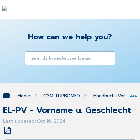
How can we help you?
Expand/collapse global hierarchy
Home
CGM TURBOMED
Handbuch (Version 25
EL-PV - Vorname u. Geschlecht
Last updated
Oct 16, 2024
Save