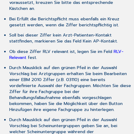
voraussetzt, kreuzen Sie bitte das entsprechende
Gebührennummern
Kästchen an.
Zulässige
Ärzte
Bei
Erfüllt die Berichtspflicht
muss ebenfalls ein Kreuz
Zulässige
gesetzt werden, wenn die Ziffer berichtspflichtig ist.
Betriebsstätten
Soll bei dieser Ziffer kein Arzt-Patienten-Kontakt
Abrechnungsbestimmungen
stattfinden, markieren Sie das Feld
Kein AP-Kontakt
.
Regelwerk:
Ob diese Ziffer RLV relevant ist, legen Sie im Feld
RLV-
Über
Relevant
fest.
das
Regelwerk
Durch Mausklick auf den grünen Pfeil in der Auswahl
weiterlesen...
Vorschlag bei Arztgruppen
erhalten Sie beim Bearbeiten
Zeitangaben
einer EBM 2010 Ziffer (z.B. 03110) eine bereits
Über
vordefinierte Auswahl der Fachgruppen. Möchten Sie diese
die
Ziffer für ihre Fachgruppe bei der
Zeitangaben
Behandlungsfallaufnahme ebenfalls vorgeschlagen
weiterlesen...
bekommen, haben Sie die Möglichkeit über den Button
Extra
Hinzufügen
ihre eigene Fachgruppe zu hinterlegen.
Infos
Durch Mausklick auf den grünen Pfeil in der Auswahl
Über
Vorschlag bei Scheinuntergruppen
geben Sie an, bei
die
welcher Scheinuntergruppe während der
Extra