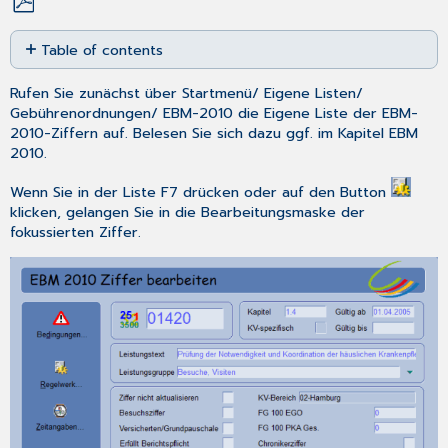
Save
Table of contents
as
PDF
Die
Rufen Sie zunächst über
Startmenü
/
Eigene Listen
/
weiteren
Gebührenordnungen
/
EBM-2010
die Eigene Liste der EBM-
Felder
2010-Ziffern auf. Belesen Sie sich dazu ggf. im Kapitel EBM
Leistungsbewertungen
2010.
bearbeiten:
Bedingungen
Wenn Sie in der Liste
F7
drücken oder auf den Button
klicken, gelangen Sie in die Bearbeitungsmaske der
Erforderliche
fokussierten Ziffer.
Anzahl
der
Arzt-
Patienten-
Kontakte
Erforderliches
Geschlecht
Berichtspflicht
eHKS-
dokumentationspflichtig
Arztgruppen