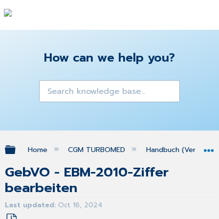
How can we help you?
Expand/collapse global hierarchy
Home
CGM TURBOMED
Handbuch (Version 25
GebVO - EBM-2010-Ziffer
bearbeiten
Last updated
Oct 16, 2024