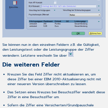
erforderlich
Arztgruppen
Scheinuntergruppen
erforderlich
Scheinuntergruppen
OP-
Schlüssel
erforderlich
Sie können nun in den einzelnen Feldern z.B. die Gültigkeit,
OP-
den Leistungstext oder die Leistungsgruppe der Ziffer
Schlüssel
verändern. Letztere wechseln Sie über
.
ICD-
Code
Die weiteren Felder
erforderlich
ICD-
Kreuzen Sie das Feld
Ziffer nicht aktualisieren
an, um
Code
diese Ziffer bei einer EBM 2010-Aktualisierung nicht mit
einer neueren Version überschreiben zu lassen.
Genehmigungspflicht
Erforderliche
Das Setzen eines Kreuzes bei
Besuchsziffer
wandelt diese
Zusätze
Ziffer in eine Besuchsziffer um.
Altersbedingungen
Sofern die Ziffer eine
Versicherten/Grundpauschale
Anzahlbedingungen