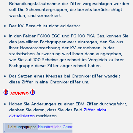
Behandlungsfallaufnahme die Ziffer vorgeschlagen werden
Infos
soll. Die Scheinuntergruppen, die bereits berücksichtigt
weiterlesen...
werden, sind vormarkiert.
Eigene
Liste
Der KV-Bereich ist nicht editierbar.
EBM
In den Felder
FG100 EGO
und
FG 100 PKA Ges.
können Sie
2010
den jeweiligen Fachgruppenwert eintragen, den Sie aus
ausdrucken
Ihrer Honorarabrechnung der KV entnehmen. In der
statistischen Auswertung wird Ihnen dann ausgegeben,
wie Sie auf 100 Scheine gerechnet im Vergleich zu Ihrer
Fachgruppe diese Ziffer abgerechnet haben.
Das Setzen eines Kreuzes bei
Chronikerziffer
wandelt
diese Ziffer in eine Chronikerziffer um.
HINWEIS:
Haben Sie Änderungen zu einer EBM-Ziffer durchgeführt,
denken Sie daran, dass Sie das Feld
Ziffer nicht
aktualisieren
markieren.