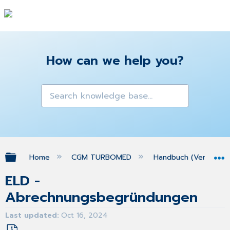
How can we help you?
Expand/collapse global hierarchy
Home
CGM TURBOMED
Handbuch (Version 25
ELD -
Abrechnungsbegründungen
Last updated
Oct 16, 2024