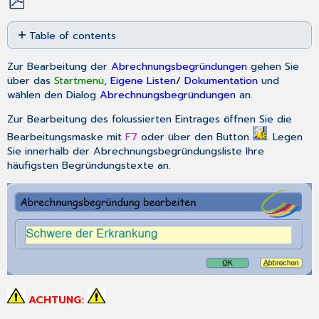
Save
Table of contents
as
No
PDF
headers
Zur Bearbeitung der
Abrechnungsbegründungen
gehen Sie
über das
Startmenü
, Eigene Listen
/
Dokumentation
und
wählen den Dialog
Abrechnungsbegründungen
an.
Zur Bearbeitung des
fokussierten
Eintrages öffnen Sie die
Bearbeitungsmaske mit
F7
oder über den Button
. Legen
Sie innerhalb der Abrechnungsbegründungsliste Ihre
häufigsten Begründungstexte an.
ACHTUNG: