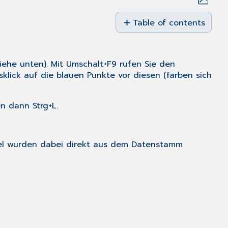
Save
as
Table of contents
PDF
Einen
neuen
OP-
iehe unten). Mit
Umschalt+F9
rufen Sie den
Schlüssel
lick auf die blauen Punkte vor diesen (färben sich
erstellen
/
Einen
ken dann
Strg+L
.
OP-
Schlüssel
bearbeiten:
üssel wurden dabei direkt aus dem Datenstamm