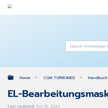
Expand/collapse global hierarch
Home
CGM TURBOMED
Handbuch 
EL-Bearbeitungsmask
Last updated
Oct 16, 2024