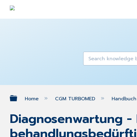
Expand/collapse global hierarch
Home
CGM TURBOMED
Handbuch 
Diagnosenwartung - 
behandlungsbedürft