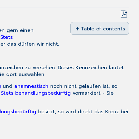
Save
as
Table of contents
en gern einen
No
PDF
s
Stets
headers
ber das dürfen wir nicht.
nnzeichen zu versehen. Dieses Kennzeichen lautet
ie dort auswählen.
g
und
anamnestisch
noch nicht gelaufen ist, so
s
Stets behandlungsbedürftig
vormarkiert - Sie
lungsbedürftig
besitzt, so wird direkt das Kreuz bei