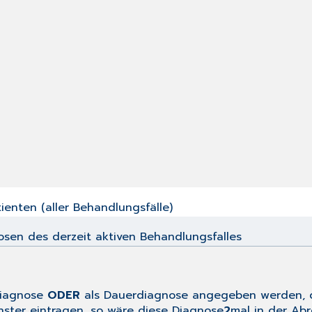
ienten (aller Behandlungsfälle)
sen des derzeit aktiven Behandlungsfalles
diagnose
ODER
als Dauerdiagnose angegeben werden, d
nster eintragen, so wäre diese Diagnose
2
mal in der Ab