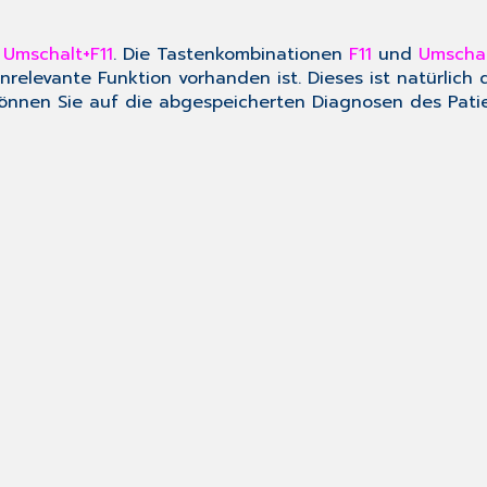
t
Umschalt+F11
. Die Tastenkombinationen
F11
und
Umschal
elevante Funktion vorhanden ist. Dieses ist natürlich d
 können Sie auf die abgespeicherten Diagnosen des Pati