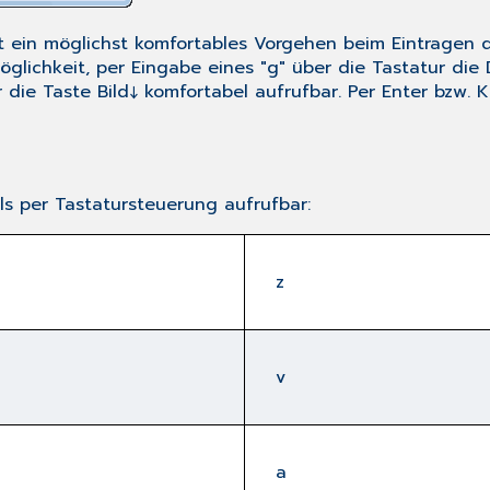
mit ein möglichst komfortables Vorgehen beim Eintragen 
Möglichkeit, per Eingabe eines "g" über die Tastatur di
 die Taste
Bild↓
komfortabel aufrufbar. Per
Enter
bzw. K
ls per Tastatursteuerung aufrufbar:
z
v
a