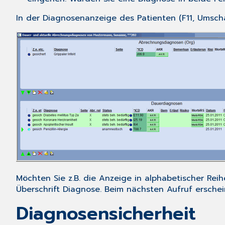
In der Diagnosenanzeige des Patienten (
F11, Umscha
Möchten Sie z.B. die Anzeige in alphabetischer Rei
Überschrift
Diagnose
. Beim nächsten Aufruf ersche
Diagnosensicherheit