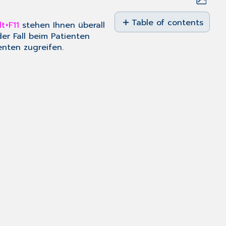
Save
as
Table of contents
t+F11
stehen Ihnen überall
PDF
er Fall beim Patienten
Diagnosensicherheit
enten zugreifen.