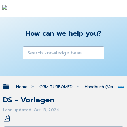
How can we help you?
Expand/collapse global hierarchy
Home
CGM TURBOMED
Handbuch (Version 25
DS - Vorlagen
Last updated
Oct 15, 2024
Save