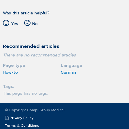
Was this article helpful?
Yes
No
Recommended articles
There are no recommended articles.
Page type
Language
How-to
German
Tags
This page has no tags.
© Copyright CompuGroup Medical
Privacy Policy
Terms & Conditions