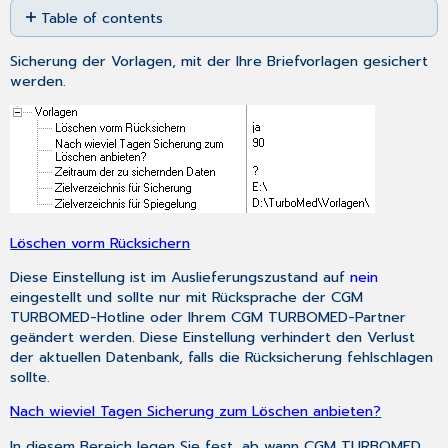
Table of contents
as
No
PDF
headers
Sicherung der Vorlagen, mit der Ihre Briefvorlagen gesichert
werden.
Löschen vorm Rücksichern
Diese Einstellung ist im Auslieferungszustand auf
nein
eingestellt und sollte nur mit Rücksprache der CGM
TURBOMED-Hotline oder Ihrem CGM TURBOMED-Partner
geändert werden. Diese Einstellung verhindert den Verlust
der aktuellen Datenbank, falls die Rücksicherung fehlschlagen
sollte.
Nach wieviel Tagen Sicherung zum Löschen anbieten?
In diesem Bereich legen Sie fest, ab wann CGM TURBOMED