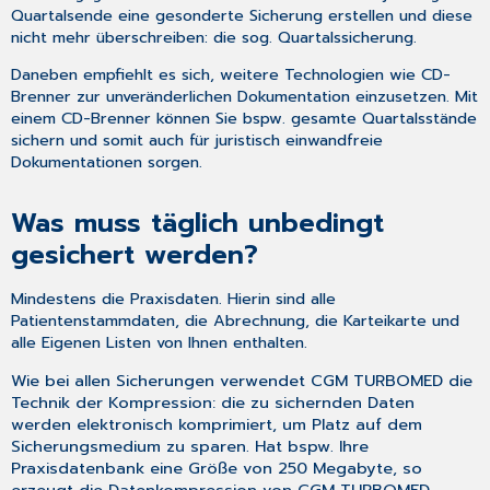
mehrmals
Quartalsende eine gesonderte Sicherung erstellen und diese
Daten
nicht mehr überschreiben: die sog. Quartalssicherung.
gesichert
werden?
Daneben empfiehlt es sich, weitere Technologien wie CD-
Was
Brenner zur unveränderlichen Dokumentation einzusetzen. Mit
muss
einem CD-Brenner können Sie bspw. gesamte Quartalsstände
noch
sichern und somit auch für juristisch einwandfreie
gesichert
Dokumentationen sorgen.
werden?
Was
Was muss täglich unbedingt
soll
gesichert werden?
sonst
noch
gesichert
Mindestens die Praxisdaten. Hierin sind alle
werden?
Patientenstammdaten, die Abrechnung, die Karteikarte und
alle Eigenen Listen von Ihnen enthalten.
Was
ist
Wie bei allen Sicherungen verwendet CGM TURBOMED die
eine
Technik der Kompression: die zu sichernden Daten
Datenspiegelung?
werden elektronisch komprimiert, um Platz auf dem
Sicherungsmedium zu sparen. Hat bspw. Ihre
Praxisdatenbank eine Größe von 250 Megabyte, so
erzeugt die Datenkompression von CGM TURBOMED