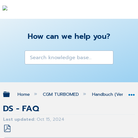
How can we help you?
Expand/collapse global hierarchy
Home
CGM TURBOMED
Handbuch (Version 25
DS - FAQ
Last updated
Oct 15, 2024
Save