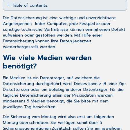
Table of contents
as
PDF
Wie
Die Datensicherung ist eine wichtige und unverzichtbare
viele
Angelegenheit. Jeder Computer, jede Festplatte oder
Medien
sonstige technische Verhältnisse können einmal einen Defekt
werden
aufweisen oder gestohlen werden. Mit Hilfe einer
benötigt?
Datensicherung können Ihre Daten jederzeit
Was
wiederhergestellt werden.
muss
täglich
Wie viele Medien werden
unbedingt
benötigt?
gesichert
werden?
Ein Medium ist ein Datenträger, auf welchem die
Wie
Datensicherung durchgeführt wird. Dieses kann z. B. eine Zip-
verhält
Diskette sein oder ein beliebig anderer Datenträger. Für die
sich
tägliche Datensicherung allein der Praxisdaten werden
CGM
mindestens 5 Medien benötigt, die Sie bitte mit dem
TURBOMED,
jeweiligen Tag beschriften.
wenn
an
Die Sicherung vom Montag wird also erst am folgenden
einem
Montag überschrieben: Sie verfügen somit über 5
Tag
Sicherungsgenerationen.Zusätzlich sollten Sie am jeweiligen