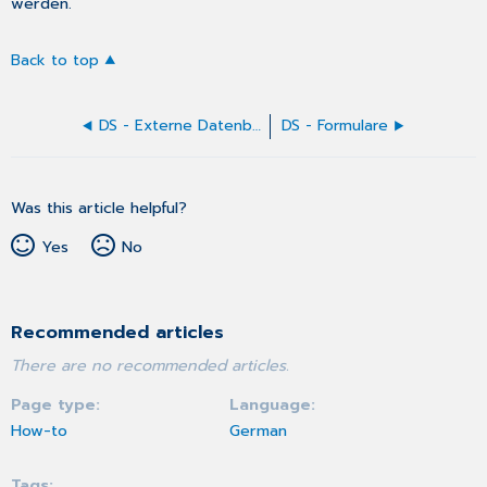
werden.
Back to top
DS - Externe Datenbanken
DS - Formulare
Was this article helpful?
Yes
No
Recommended articles
There are no recommended articles.
Page type
Language
How-to
German
Tags