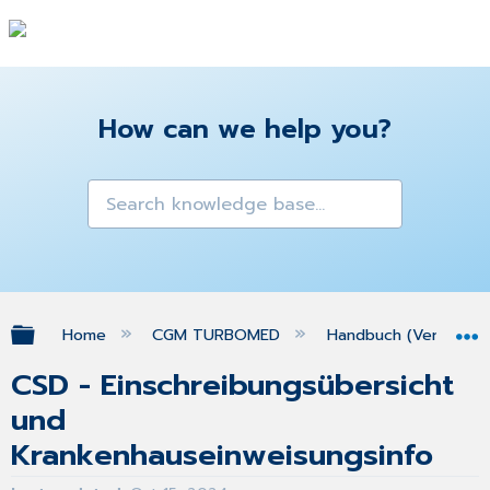
How can we help you?
Expand/collapse global hierarchy
Home
CGM TURBOMED
Handbuch (Version 25
CSD - Einschreibungsübersicht
und
Krankenhauseinweisungsinfo