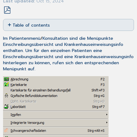
Last updated
Oct 15, 2024
Save
Table of contents
as
No
PDF
headers
Im
Patientenmenü
/
Konsultation
sind die Menüpunkte
Einschreibungsübersicht
und
Krankenhauseinweisungsinfo
enthalten. Um für den einzelnen Patienten eine
Einschreibungsübersicht und eine Krankenhauseinweisungsinfo
hinterlegen zu können, rufen sich den entsprechenden
Menüpunkt auf.