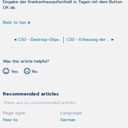
Eingabe der
Krankenhausaufenthalt in Tagen
mit dem Button
OK
ab.
Back to top
CSD - Desktop-Objekte
CSD - Erfassung der Biometriedaten (BMI und RR)
Was this article helpful?
Yes
No
Recommended articles
There are no recommended articles.
Page type
Language
How-to
German