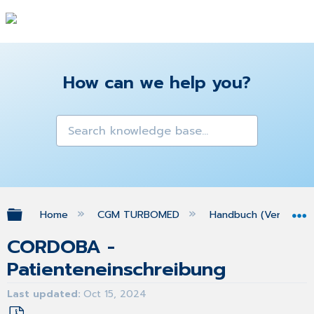
How can we help you?
Expand/collapse global hierarchy
Home
CGM TURBOMED
Handbuch (Version 25
CORDOBA -
Patienteneinschreibung
Last updated
Oct 15, 2024