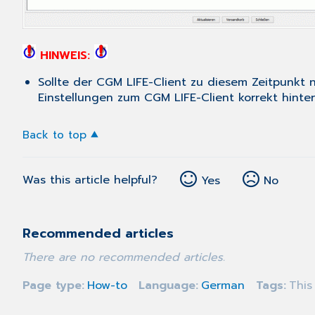
HINWEIS:
Sollte der CGM LIFE-Client zu diesem Zeitpunkt n
Einstellungen zum CGM LIFE-Client korrekt hinte
Back to top
Was this article helpful?
Yes
No
Recommended articles
There are no recommended articles.
Page type
How-to
Language
German
Tags
This