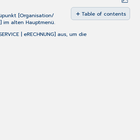
Save
as
Table of contents
üpunkt [
Organisation/
No
PDF
] im alten Hauptmenü.
headers
eSERVICE | eRECHNUNG
] aus, um die