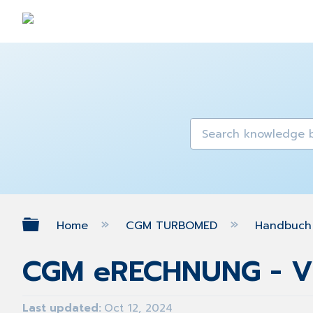
Expand/collapse global hierarch
Home
CGM TURBOMED
Handbuch 
CGM eRECHNUNG - Ve
Last updated
Oct 12, 2024