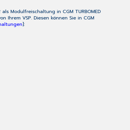
hinzufügen
Vorlage
R als Modulfreischaltung in CGM TURBOMED
nachträglich
 von Ihrem VSP. Diesen können Sie in CGM
bearbeiten
chaltungen
]:
CGM NachrichtenVerwa
Importieren