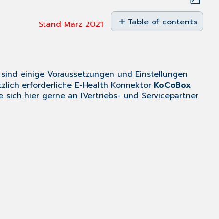
Save
as
Table of contents
Stand März 2021
PDF
Voraussetzungen
Allgemeine
Einstellungen
KIM Freischalten
 sind einige Voraussetzungen und Einstellungen
ätzlich erforderliche E-Health Konnektor
KoCoBox
CGM
 sich hier gerne an IVertriebs- und Servicepartner
eArztbrief
Vorlage
erstellen
CGM
eArztbrief
Vorlage
erstellen
Text-
Segmente
hinzufügen
Wordplatzhalter