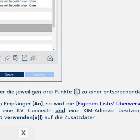
die jeweiligen drei Punkte [
…
] zu einer entsprechend
om Empfänger [
An
], so wird die [
Eigenen Liste/ Überweis
er eine KV Connect-
und
eine KIM-Adresse besitzen,
rt verwenden[x]
]) auf die Zusatzdaten: