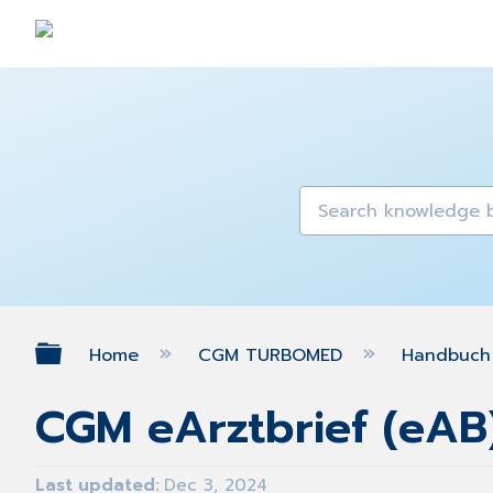
Expand/collapse global hierarch
Home
CGM TURBOMED
Handbuch 
CGM eArztbrief (eAB
Last updated
Dec 3, 2024