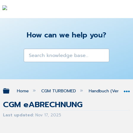
How can we help you?
Expand/collapse global hierarchy
Home
CGM TURBOMED
Handbuch (Version 25
CGM eABRECHNUNG
Last updated
Nov 17, 2025