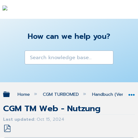
How can we help you?
Expand/collapse global hierarchy
Home
CGM TURBOMED
Handbuch (Version 25
CGM TM Web - Nutzung
Last updated
Oct 15, 2024
Save