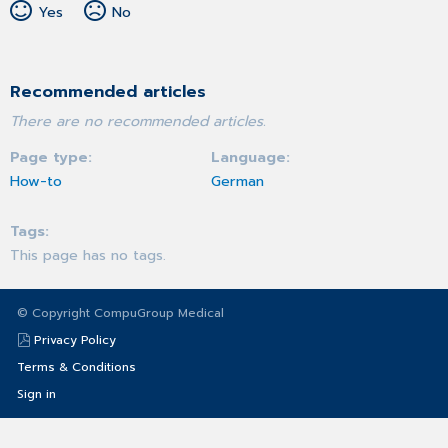
Yes
No
Recommended articles
There are no recommended articles.
Page type
Language
How-to
German
Tags
This page has no tags.
© Copyright CompuGroup Medical
Privacy Policy
Terms & Conditions
Sign in