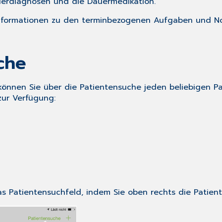
erdiagnosen
und die
Dauermedikation
.
 Informationen zu den terminbezogenen Aufgaben und N
che
können Sie über die
Patientensuche
jeden beliebigen P
zur Verfügung:
as Patientensuchfeld, indem Sie oben rechts die
Patien