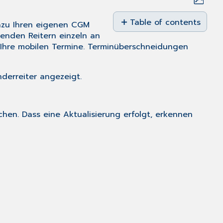
Save
as
Table of contents
azu Ihren eigenen CGM
PDF
enden Reitern einzeln an
Überblick
 Ihre mobilen Termine. Terminüberschneidungen
über
einen
Patienten
derreiter angezeigt.
verschaffen
Erweiterte
Patientensuche
chen. Dass eine Aktualisierung erfolgt, erkennen
Integrierte
Routenplanung