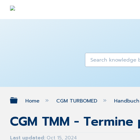
Expand/collapse global hierarch
Home
CGM TURBOMED
Handbuch 
CGM TMM - Termine 
Last updated
Oct 15, 2024