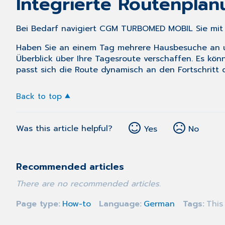
Integrierte Routenpla
Bei Bedarf navigiert CGM TURBOMED MOBIL Sie mit 
Haben Sie an einem Tag mehrere Hausbesuche an un
Überblick über Ihre Tagesroute verschaffen. Es kön
passt sich die Route dynamisch an den Fortschritt
Back to top
Was this article helpful?
Yes
No
Recommended articles
There are no recommended articles.
Page type
How-to
Language
German
Tags
This