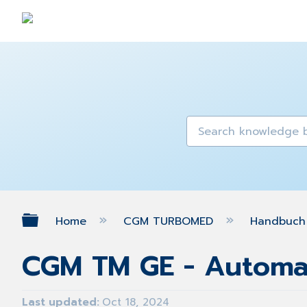
Expand/collapse global hierarch
Home
CGM TURBOMED
Handbuch 
CGM TM GE - Automa
Last updated
Oct 18, 2024