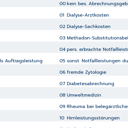
00
kein bes. Abrechnungsgebi
01
Dialyse-Arztkosten
02
Dialyse-Sachkosten
03
Methadon-Substitutionsb
04
pers. erbrachte Notfallle
s Auftragsleistung
05
sonst. Notfallleistungen 
06
fremde Zytologie
07
Diabetesabrechnung
08
Umweltmedizin
09
Rheuma bei belegärztlich
10
Hirnleistungsstörungen