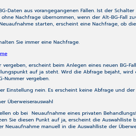
BG-Daten aus vorangegangenen Fällen. Ist der Schalter
 ohne Nachfrage übernommen, wenn der Alt-BG-Fall zuvo
ie Neuaufnahme starten, erscheint eine Nachfrage, ob 
alten Sie immer eine Nachfrage.
hme
 vergeben, erscheint beim Anlegen eines neuen BG-Fall
llungspunkt auf
ja
steht. Wird die Abfrage bejaht, wir
 BG-Nummer vergeben.
er Einstellung
nein
. Es erscheint keine Abfrage und der
her Überweiserauswahl
ellen ob bei Neuaufnahme eines privaten Behandlungsfal
zen Sie diesen Punkt auf
ja
,
erscheint die Auswahlliste 
er Neuaufnahme manuell in die Auswahlliste der Überwe