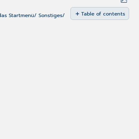
Save
as
Table of contents
 das
Startmenü
/
Sonstiges
/
PDF
Praxisgebührstatus
-
Verhalten
bei
"zuzahlungsbefreiten"
Patienten
geändert