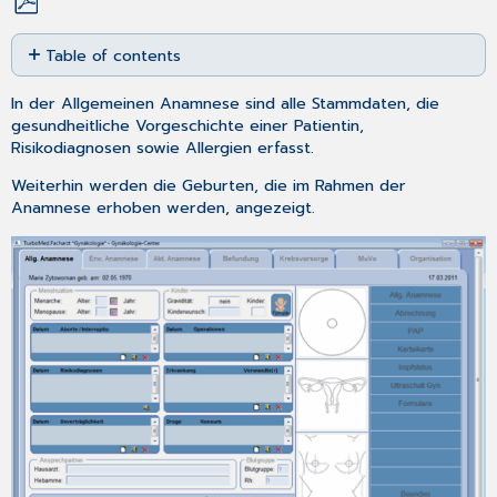
Save
Table of contents
as
PDF
Menarche:
In der Allgemeinen Anamnese sind alle Stammdaten, die
Menopause:
gesundheitliche Vorgeschichte einer Patientin,
Gravidität:
Risikodiagnosen sowie Allergien erfasst.
Buttonleiste
Weiterhin werden die Geburten, die im Rahmen der
Anamnese erhoben werden, angezeigt.