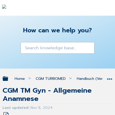
How can we help you?
Expand/collapse global hierarchy
Home
CGM TURBOMED
Handbuch (Version 25
CGM TM Gyn - Allgemeine
Anamnese
Last updated
Nov 8, 2024