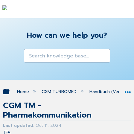
How can we help you?
Expand/collapse global hierarchy
Home
CGM TURBOMED
Handbuch (Version 25
CGM TM -
Pharmakommunikation
Last updated
Oct 11, 2024