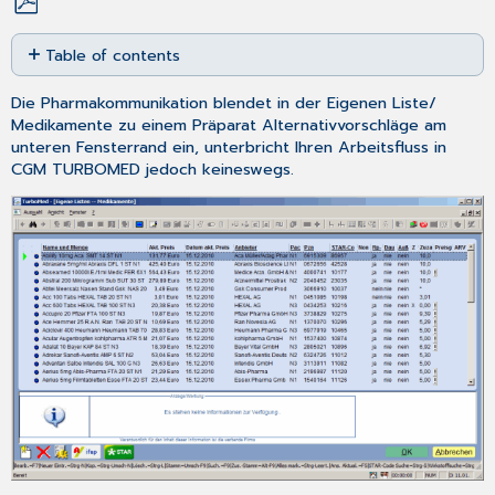
Save
Table of contents
as
PDF
Im
Die Pharmakommunikation blendet in der
Eigenen Liste
/
Folgenden
Medikamente
zu einem Präparat Alternativvorschläge am
klären
unteren Fensterrand ein, unterbricht Ihren Arbeitsfluss in
wir
CGM TURBOMED jedoch keineswegs.
Sie
über
die
verschiedenen
Funktionen
der
Pharmakommunikation
auf.
Therapieempfehlungen
Co-
Therapie
Banner
Neueinführungen