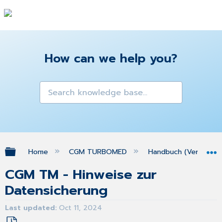
How can we help you?
Expand/collapse global hierarchy
Home
CGM TURBOMED
Handbuch (Version 25
CGM TM - Hinweise zur
Datensicherung
Last updated
Oct 11, 2024