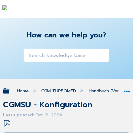
How can we help you?
Expand/collapse global hierarchy
Home
CGM TURBOMED
Handbuch (Version 25
CGMSU - Konfiguration
Last updated
Oct 12, 2024
Save