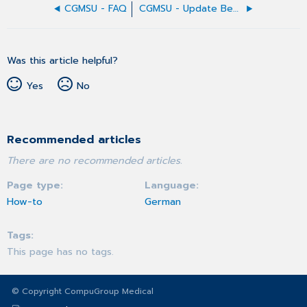
CGMSU - FAQ
CGMSU - Update Benachrichtigung
Was this article helpful?
Yes
No
Recommended articles
There are no recommended articles.
Page type
Language
How-to
German
Tags
This page has no tags.
© Copyright CompuGroup Medical