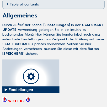
Table of contents
as
PDF
Allgemeines
Allgemeines
Löschung
alter
Durch Aufruf der Kachel [
Einstellungen
] in der
CGM SMART
Downloads
UPDATE
Anwendung gelangen Sie in ein intuitiv zu
Festlegen
bedienendes Menü. Hier können Sie komfortabel auch ganz
der
individuelle Einstellungen zum Zeitpunkt der Prüfung auf neue
Download-
CGM TURBOMED-Updates vornehmen. Sollten Sie hier
Zeitpunkte
Änderungen vornehmen, müssen Sie diese mit dem Button
Änderung
[
SPEICHERN
] sichern:
des
Download-
Verzeichnisses
WICHTIG: