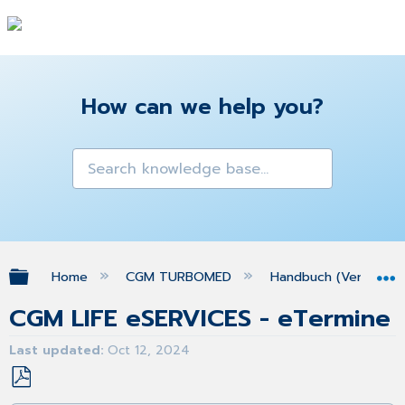
How can we help you?
Expand/collapse global hierarchy
Home
CGM TURBOMED
Handbuch (Version 25
CGM LIFE eSERVICES - eTermine
Last updated
Oct 12, 2024
Save