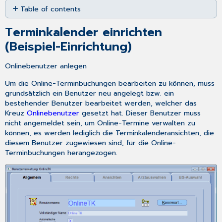
Table of contents
as
PDF
Terminkalender
Terminkalender einrichten
einrichten
(Beispiel-
(Beispiel-Einrichtung)
Einrichtung)
Automatische
Onlinebenutzer anlegen
und
Um die Online-Terminbuchungen bearbeiten zu können, muss
manuelle
grundsätzlich ein Benutzer neu angelegt bzw. ein
Terminbestätigung
bestehender Benutzer bearbeitet werden, welcher das
Ablauf
Kreuz
Onlinebenutzer
gesetzt hat. Dieser Benutzer muss
onlineTerminbuchung
nicht angemeldet sein, um Online-Termine verwalten zu
Terminanfragen
können, es werden lediglich die Terminkalenderansichten, die
in
diesem Benutzer zugewiesen sind, für die Online-
Statusleiste
Terminbuchungen herangezogen.
anzeigen
Bestätigen
Termin
absagen
Unbekannte
Patienten
anlegen