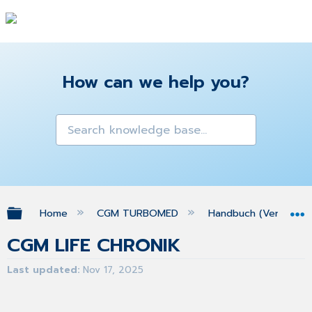
How can we help you?
Expand/collapse global hierarchy
Home
CGM TURBOMED
Handbuch (Version 25
CGM LIFE CHRONIK
Last updated
Nov 17, 2025