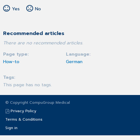
Yes
No
Recommended articles
There are no recommended articles.
Page type
Language
How-to
German
Tags
This page has no tags.
© Copyright CompuGroup Medical
Privacy Policy
Terms & Conditions
Sign in