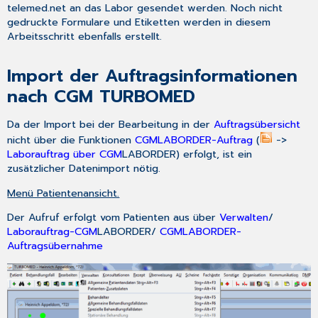
telemed.net an das Labor gesendet werden. Noch nicht
gedruckte Formulare und Etiketten werden in diesem
Arbeitsschritt ebenfalls erstellt.
Import der Auftragsinformationen
nach
CGM TURBOMED
Da der Import bei der Bearbeitung in der
Auftragsübersicht
nicht über die Funktionen
CGM
LABORDER-Auftrag
(
->
Laborauftrag über CGM
LABORDER
) erfolgt, ist ein
zusätzlicher Datenimport nötig.
Menü Patientenansicht.
Der Aufruf erfolgt vom Patienten aus über
Verwalten
/
Laborauftrag-CGM
LABORDER
/
CGM
LABORDER-
Auftragsübernahme