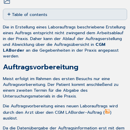
Save
Table of contents
as
PDF
Auftragsvorbereitung
Die in Erstellung eines Laborauftrags beschriebene Erstellung
Auftragsbearbeitung
eines Auftrags entspricht nicht zwingend dem Arbeitsablauf
in
in der Praxis. Daher kann der Ablauf der Auftragserstellung
der
und Abwicklung über die Auftragsübersicht in
CGM
CGM
LABorder
an die Gegebenheiten in der Praxis angepasst
LABORDER-
werden.
Auftragsübersicht
Auftragsvorbereitung
Import
der
Auftragsinformationen
Meist erfolgt im Rahmen des ersten Besuchs nur eine
nach
Auftragsvorbereitung. Der Patient kommt anschließend zu
CGM
einem zweiten Termin für die Abgabe des
TURBOMED
Untersuchungsmaterials in die Praxis.
Die Auftragsvorbereitung eines neuen Laborauftrags wird
durch den Arzt über den CGM LABorder-Auftrag (
)
auslöst.
Da die Datenübergabe der Auftragsinformation erst mit dem