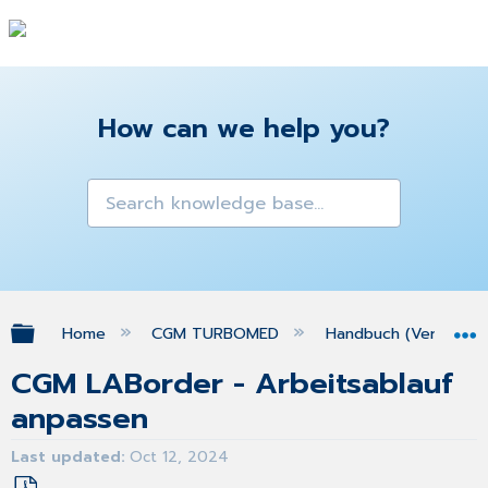
How can we help you?
Expand/collapse global hierarchy
Home
CGM TURBOMED
Handbuch (Version 25
CGM LABorder - Arbeitsablauf
anpassen
Last updated
Oct 12, 2024