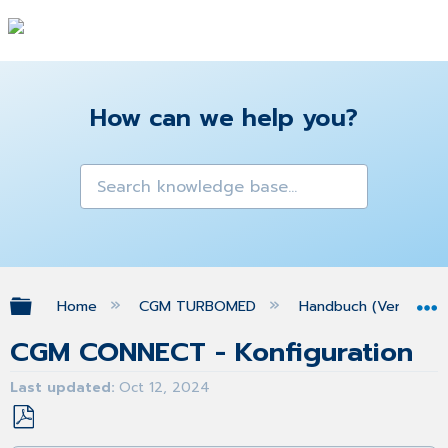
How can we help you?
Expand/collapse global hierarchy
Home
CGM TURBOMED
Handbuch (Version 25
CGM CONNECT - Konfiguration
Last updated
Oct 12, 2024
Save