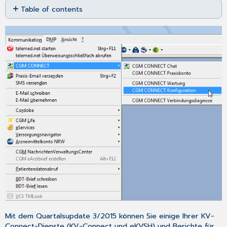
Table of contents
as
No
PDF
headers
Mit dem Quartalsupdate 3/2015 können Sie einige Ihrer KV-
Connect-Dienste (KV-Connect und eKVSH) und Berichte für