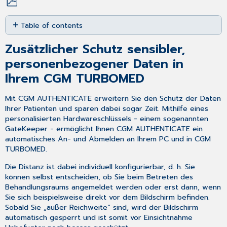
Save
Table of contents
as
PDF
Zusätzlicher
Zusätzlicher Schutz sensibler,
Schutz
sensibler,
personenbezogener Daten in
personenbezogener
Ihrem CGM TURBOMED
Daten
in
Mit CGM AUTHENTICATE erweitern Sie den Schutz der Daten
Ihrem
Ihrer Patienten und sparen dabei sogar Zeit. Mithilfe eines
CGM
personalisierten Hardwareschlüssels - einem sogenannten
TURBOMED
GateKeeper - ermöglicht Ihnen CGM AUTHENTICATE ein
automatisches An- und Abmelden an Ihrem PC und in CGM
TURBOMED.
Die Distanz ist dabei individuell konfigurierbar, d. h. Sie
können selbst entscheiden, ob Sie beim Betreten des
Behandlungsraums angemeldet werden oder erst dann, wenn
Sie sich beispielsweise direkt vor dem Bildschirm befinden.
Sobald Sie „außer Reichweite“ sind, wird der Bildschirm
automatisch gesperrt und ist somit vor Einsichtnahme