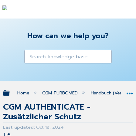
How can we help you?
Expand/collapse global hierarchy
Home
CGM TURBOMED
Handbuch (Version 25
CGM AUTHENTICATE -
Zusätzlicher Schutz
Last updated
Oct 18, 2024