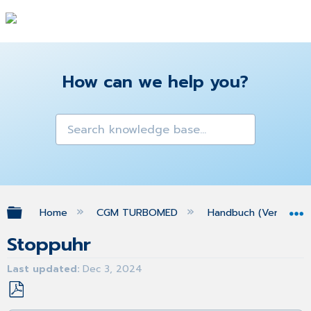
How can we help you?
Expand/collapse global hierarchy
Home
CGM TURBOMED
Handbuch (Version 25
Stoppuhr
Last updated
Dec 3, 2024
Save