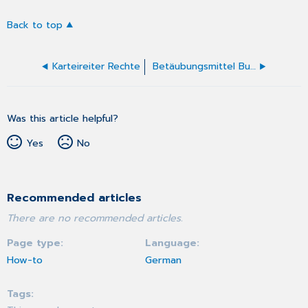
Back to top
Karteireiter Rechte
Betäubungsmittel Buch BTM
Was this article helpful?
Yes
No
Recommended articles
There are no recommended articles.
Page type
Language
How-to
German
Tags