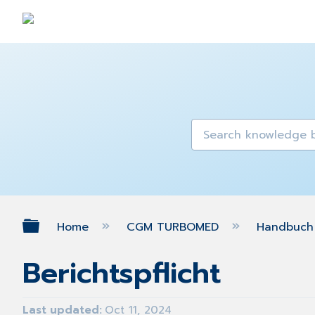
Expand/collapse global hierarch
Home
CGM TURBOMED
Handbuch 
Berichtspflicht
Last updated
Oct 11, 2024