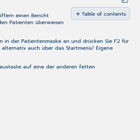
Save
as
Table of contents
ffern einen Bericht
PDF
 den Patienten überwiesen
Voraussetzung:
Abrechnen
von
nten in der Patientenmaske an und drücken Sie
F2
für
berichtspflichtigen
h alternativ auch über das
Startmenü
/
Eigene
Ziffern:
Ändern
 Maustaste auf eine der anderen fetten
der
Berichtspflicht
bei
EBM-
Ziffern:
Berichtspflicht
durch
Abrechnung
bestimmter
Leistungen
erfüllt