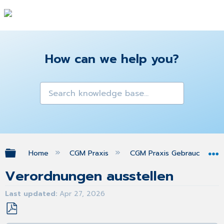
How can we help you?
Expand/collapse global hierarchy
Home
CGM Praxis
CGM Praxis Gebrauchsanw
Verordnungen ausstellen
Last updated
Apr 27, 2026
Save