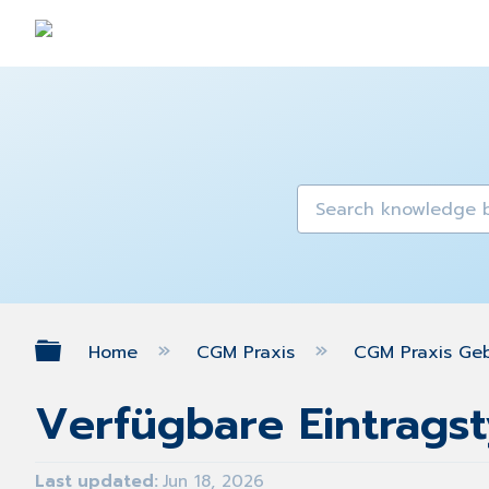
Expand/collapse global hierarch
Home
CGM Praxis
CGM Praxis Ge
Verfügbare Eintrags
Last updated
Jun 18, 2026