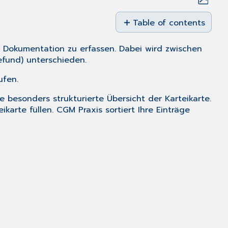
Save
as
Table of contents
No
PDF
headers
e Dokumentation zu erfassen. Dabei wird zwischen
efund) unterschieden.
ufen.
e besonders strukturierte Übersicht der Karteikarte.
arte füllen. CGM Praxis sortiert Ihre Einträge