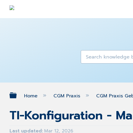
Expand/collapse global hierarch
Home
CGM Praxis
CGM Praxis Ge
TI-Konfiguration - M
Last updated
Mar 12, 2026