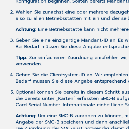
Konfiguration beginnen. Sollten bereits Mandant
Wählen Sie zunächst eine oder mehrere dazugehö
also zu allen Betriebsstätten mit ein und der se
Achtung:
Eine Betriebsstätte kann nicht mehrer
Geben Sie eine einzigartige Mandant-ID an. Es 
Bei Bedarf müssen Sie diese Angabe entspreche
Tipp:
Zur einfacheren Zuordnung empfehlen wir, 
verwenden.
Geben Sie die Clientsystem-ID an. Wir empfehlen
Bedarf müssen Sie diese Angabe entsprechend d
Optional können Sie bereits in diesem Schritt a
die bereits unter „Karten“ erfassten SMC-B aufg
Card Serial Number. Internationale einheitliche 
Achtung:
Um eine SMC-B zuordnen zu können, mu
Angabe der SMC-B speichern und dann anschlie
Die Zuordnung der SMC-B ist notwendig damit die