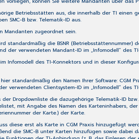
en vorliegen, können Sie weitere Mandanten über das P
rige Betriebsstätten aus, die innerhalb der TI einen 
lben SMC-B bzw. Telematik-ID aus.
en Mandanten zugeordnet sein.
wird standardmäßig die BSNR (Betriebsstättennummer) d
nd der verwendeten Mandant-ID im „Infomodell“ des TI
im Infomodell des TI-Konnektors und in dieser Konfigur
 hier standardmäßig den Namen Ihrer Software: CGM Pra
er verwendeten Clientsystem-ID im „Infomodell“ des T
us der Dropdownliste die dazugehörige Telematik-ID bzw
elistet, mit Angabe des Namen des Karteninhabers, der 
Seriennummer der Karte.) der Karte.
ss diese erst als Karte in CGM Praxis hinzugefügt we
ßend die SMC-B unter Karten hinzufügen sowie dabei 
 Funktionen der TI-Anbindung (z. B. das Einlesen der 