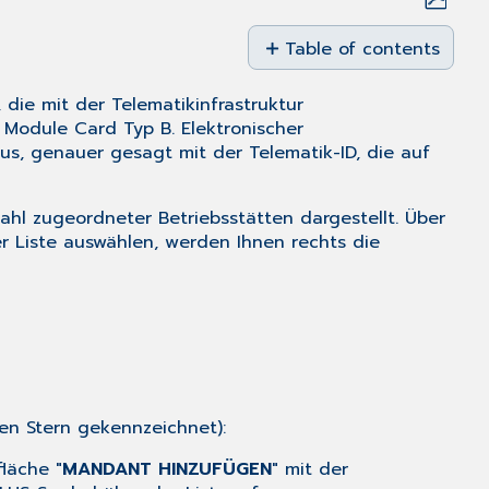
Save
as
Table of contents
PDF
Einen
die mit der Telematikinfrastruktur
neuen
y Module Card Typ B. Elektronischer
Mandanten
 aus, genauer gesagt mit der Telematik-ID, die auf
hinzufügen
Elektronische
Ersatzbescheinigun
hl zugeordneter Betriebsstätten dargestellt. Über
(eEB)
r Liste auswählen, werden Ihnen rechts die
und
Online-
Check-
In
en Stern gekennzeichnet):
fläche "
MANDANT HINZUFÜGEN
" mit der