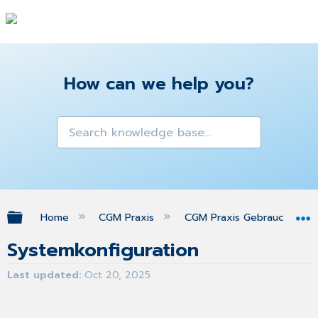
How can we help you?
Expand/collapse global hierarchy
Home
CGM Praxis
CGM Praxis Gebrauchsanw
Systemkonfiguration
Last updated
Oct 20, 2025