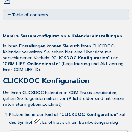
Save
Table of contents
as
PDF
CLICKDOC Konfiguration
CGM LIFE-
Onlinedienste
Menü > Systemkonfiguration > Kalendereinstellungen
In Ihren Einstellungen können Sie auch Ihren CLICKDOC-
Kalender verwalten. Sie sehen hier eine Übersicht mit
verschiedenen Kacheln: "
CLICKDOC Konfiguration
" und
"
CGM LIFE-Onlinedienste
" (Registrierung und Aktivierung
Ihrer CGM LIFE-ID).
CLICKDOC Konfiguration
Um Ihren CLICKDOC Kalender in CGM Praxis anzubinden,
gehen Sie folgendermaßen vor (Pflichtfelder sind mit einem
roten Stern gekennzeichnet):
Klicken Sie in der Kachel "
CLICKDOC Konfiguration
" auf
das Symbol
. Es öffnet sich ein Bearbeitungsdialog.