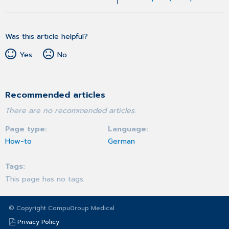
Was this article helpful?
Yes
No
Recommended articles
There are no recommended articles.
Page type
Language
How-to
German
Tags
This page has no tags.
© Copyright CompuGroup Medical
Privacy Policy