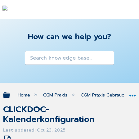
How can we help you?
Expand/collapse global hierarchy
Home
CGM Praxis
CGM Praxis Gebrauchsanw
CLICKDOC-
Kalenderkonfiguration
Last updated
Oct 23, 2025