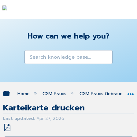
How can we help you?
Expand/collapse global hierarchy
Home
CGM Praxis
CGM Praxis Gebrauchsanw
Karteikarte drucken
Last updated
Apr 27, 2026
Save