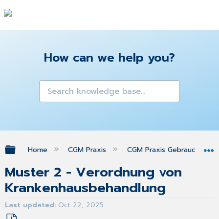
How can we help you?
Expand/collapse global hierarchy
Home
CGM Praxis
CGM Praxis Gebrauchsanw
Muster 2 - Verordnung von
Krankenhausbehandlung
Last updated
Oct 22, 2025