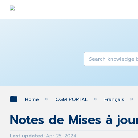
Expand/collapse global hierarch
Home
CGM PORTAL
Français
Notes de Mises à jou
Last updated
Apr 25, 2024