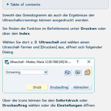
Table of contents
as
No
PDF
headers
Sowohl das
Gravidogramm
als auch die Ergebnisse der
Ultraschallscreenings
können ausgedruckt werden.
Sie finden die Funktion im
Befehlsmenü
unter
Drucken
oder
über den
Index
.
Wählen Sie dort z. B.
Ultraschall
und wählen einen
Utraschall-Termin und [Drucken] aus, öffnet sich folgender
Dialog:
Über die Icons können Sie den
Sofortdruck
oder
Druckauftrag
wählen oder die
Einstellungen
öffnen.