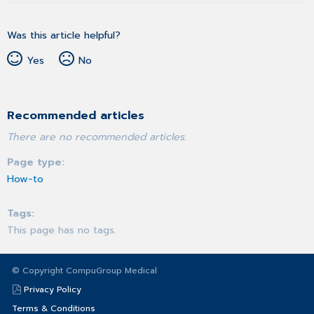
Was this article helpful?
Yes
No
Recommended articles
There are no recommended articles.
Page type
How-to
Tags
This page has no tags.
© Copyright CompuGroup Medical
Privacy Policy
Terms & Conditions