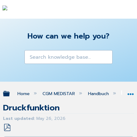
How can we help you?
Expand/collapse global hierarchy
Home
CGM MEDISTAR
Handbuch
ele
Druckfunktion
Last updated
May 26, 2026
Save