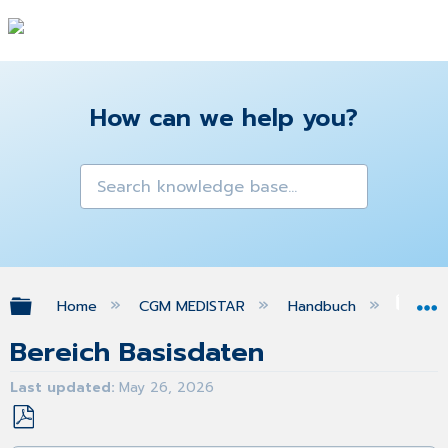
How can we help you?
Expand/collapse global hierarchy
Home
CGM MEDISTAR
Handbuch
ele
Bereich Basisdaten
Last updated
May 26, 2026
Save