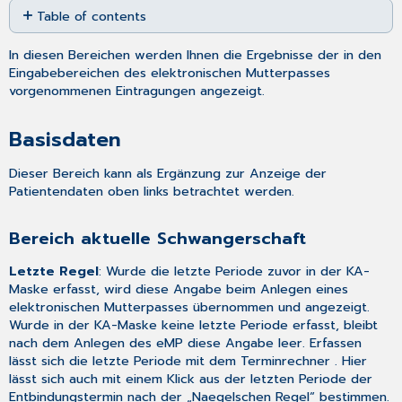
Table of contents
as
PDF
Basisdaten
In diesen Bereichen werden Ihnen die Ergebnisse der in den
Bereich
Eingabebereichen des
elektronischen Mutterpasses
aktuelle
vorgenommenen
Eintragungen
angezeigt.
Schwangerschaft
Bereich
Basisdaten
vorangegangene
Schwangerschaften
Dieser Bereich kann als Ergänzung zur Anzeige der
Gravidogramm
Patientendaten oben links betrachtet werden.
Bereich aktuelle Schwangerschaft
Letzte Regel
: Wurde die letzte Periode zuvor in der
KA-
Maske
erfasst, wird diese Angabe beim Anlegen eines
elektronischen Mutterpasses übernommen und angezeigt.
Wurde in der KA-Maske keine letzte Periode erfasst, bleibt
nach dem Anlegen des eMP diese Angabe leer. Erfassen
lässt sich die letzte Periode mit dem
Terminrechner
. Hier
lässt sich auch mit einem Klick aus der letzten Periode der
Entbindungstermin nach der „Naegelschen Regel“ bestimmen.