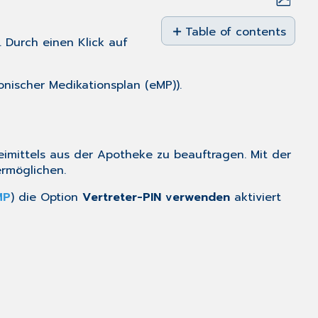
Save
as
Table of contents
 Durch einen Klick auf
PDF
eMP-
Daten
mit
onischer Medikationsplan (eMP)).
Vertreter-
PIN
von
der
eimittels aus der Apotheke zu beauftragen. Mit der
eGK
rmöglichen.
lesen
MP
) die Option
Vertreter-PIN verwenden
aktiviert