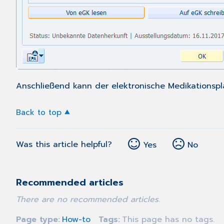
Anschließend kann der elektronische Medikationspl
Back to top
Was this article helpful?
Yes
No
Recommended articles
There are no recommended articles.
Page type
How-to
Tags
This page has no tags.