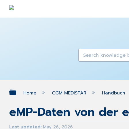
Expand/collapse global hierarch
Home
CGM MEDISTAR
Handbuch
eMP-Daten von der e
Last updated
May 26, 2026