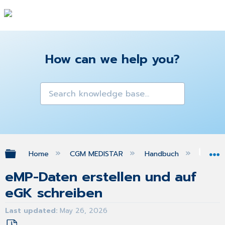
How can we help you?
Expand/collapse global hierarchy
Home
CGM MEDISTAR
Handbuch
ele
eMP-Daten erstellen und auf
eGK schreiben
Last updated
May 26, 2026