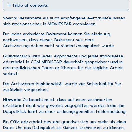
Table of contents
as
No
PDF
headers
Sowohl
versendete
als auch
empfangene eArztbriefe
lassen
sich revisionssicher in MOVIESTAR archivieren.
Für jedes archivierte Dokument können Sie eindeutig
nachweisen, dass dieses Dokument seit dem
Archivierungsdatum nicht verändert/manipuliert wurde.
Grundsätzlich wird jeder exportierte und jeder importierte
eArztbrief in CGM MEDISTAR dauerhaft gespeichert und in
den
medizinischen Daten
griffbereit für die tägliche Arbeit
verlinkt.
Die Archivieren-Funktionalität wurde zur Sicherheit für Sie
zusätzlich vorgesehen.
Hinweis:
Zu beachten ist, dass auf einen archivierten
eArztbrief nicht wie gewohnt zugegriffen werden kann. Ein
Doppelklick führt zu einer ordnungsgemäßen Fehlermeldung.
Ein CGM eArztbrief besteht grundsätzlich aus mehr als einer
Datei. Um das Dateipaket als Ganzes archivieren zu können,