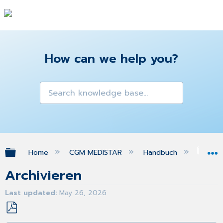
How can we help you?
Expand/collapse global hierarchy
Home
CGM MEDISTAR
Handbuch
eAr
Archivieren
Last updated
May 26, 2026
Save