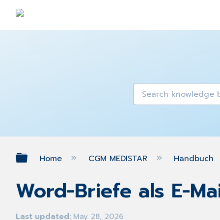
Expand/collapse global hierarch
Home
CGM MEDISTAR
Handbuch
Word-Briefe als E-Ma
Last updated
May 28, 2026