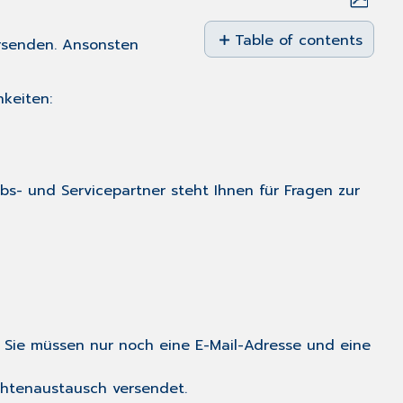
Save
as
Table of contents
rsenden. Ansonsten
PDF
Dokument
in
keiten:
eine
E-
Mail
einfügen
Dokument
ebs- und Servicepartner steht Ihnen für Fragen zur
als
E-
Mail-
Anlage
einfügen
. Sie müssen nur noch eine E-Mail-Adresse und eine
chtenaustausch versendet.