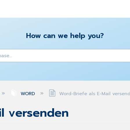
How can we help you?
y
WORD
Word-Briefe als E-Mail versen
il versenden