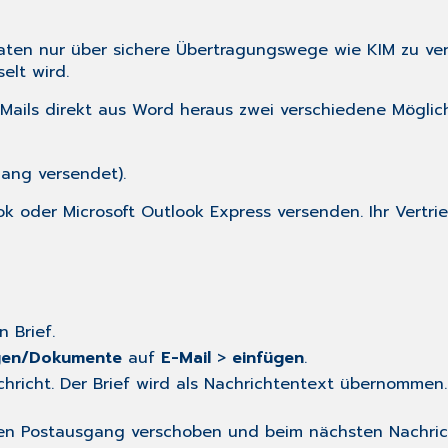
daten nur über sichere Übertragungswege wie
KIM
zu ve
elt wird.
ails direkt aus Word heraus zwei verschiedene Möglich
hang versendet).
ok oder Microsoft Outlook Express versenden. Ihr Vertri
 Brief.
gen/Dokumente
auf
E-Mail
>
einfügen
.
chricht. Der Brief wird als Nachrichtentext übernommen
n den Postausgang verschoben und beim nächsten Nachri