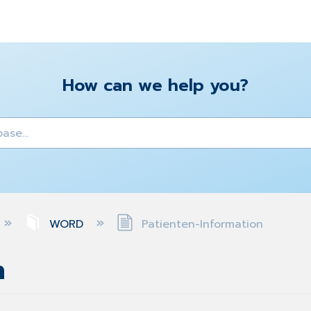
How can we help you?
y
WORD
Patienten-Information
n