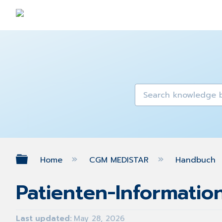
Expand/collapse global hierarch
Home
CGM MEDISTAR
Handbuch
Patienten-Informatio
Last updated
May 28, 2026