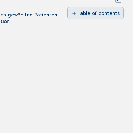
Save
as
Table of contents
des gewählten Patienten
No
PDF
tion.
headers