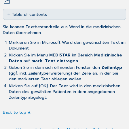
Save
Table of contents
as
No
PDF
headers
Sie können Textbestandteile aus Word in die medizinischen
Daten übernehmen.
Markieren Sie in Microsoft Word den gewünschten Text im
Dokument.
Klicken Sie im Menü
MEDISTAR
im Bereich
Medizinische
Daten
auf
mark. Text eintragen
.
Geben Sie in dem sich öffnenden Fenster den
Zeilentyp
(ggf. inkl. Zeilentyperweiterung) der Zeile an, in der Sie
den markierten Text ablegen wollen.
Klicken Sie auf [OK]. Der Text wird in den medizinischen
Daten des gewählten Patienten in dem angegebenen
Zeilentyp abgelegt.
Back to top