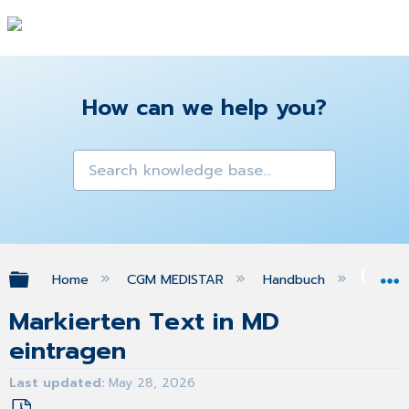
How can we help you?
Expand/collapse global hierarchy
Home
CGM MEDISTAR
Handbuch
WO
Markierten Text in MD
eintragen
Last updated
May 28, 2026