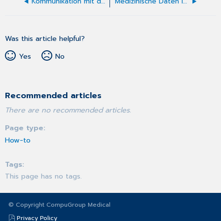
Kommunikation mit dem CGM MEDISTAR Brieftext
Medizinische Daten in einen Brief übernehmen
Was this article helpful?
Yes
No
Recommended articles
There are no recommended articles.
Page type
How-to
Tags
This page has no tags.
© Copyright CompuGroup Medical
Privacy Policy