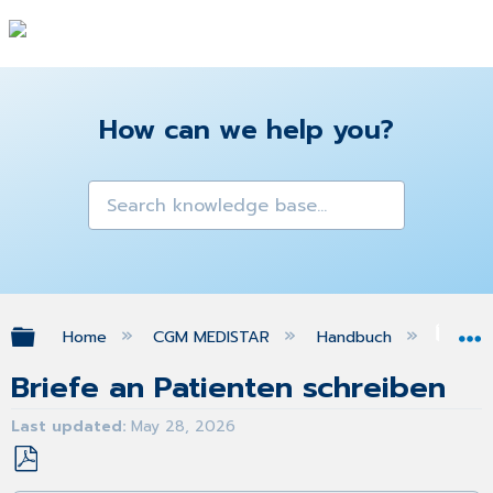
How can we help you?
Expand/collapse global hierarchy
Home
CGM MEDISTAR
Handbuch
WO
Briefe an Patienten schreiben
Last updated
May 28, 2026
Save