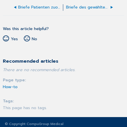
Briefe Patienten zuordnen
Briefe des gewählten Patienten bearbeiten
Was this article helpful?
Yes
No
Recommended articles
There are no recommended articles.
Page type
How-to
Tags
This page has no tags.
© Copyright CompuGroup Medical