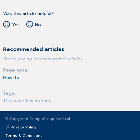
Was this article helpful?
Yes
No
Recommended articles
There are no recommended articles.
Page type
How-to
Tags
This page has no tags.
© Copyright CompuGroup Medical
Privacy Policy
Terms & Conditions