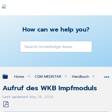
How can we help you?
Expand/collapse global hierarchy
Home
CGM MEDISTAR
Handbuch
WBK
Aufruf des WKB Impfmoduls
Last updated
May 28, 2026
Save