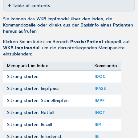
Table of contents
as
PDF
WKB
Sie können das WKB Impfmodul über den
Index
, die
Impfmodul-
Kommandozeile
oder direkt aus der
Basisinfo
eines Patienten
Statistik
heraus aufrufen.
Klicken Sie im Index im Bereich
Praxis/Patient
doppelt auf
WKB Impfmodul
, um die darunterliegenden Menüpunkte
einzublenden:
Menüpunkt im Index
Kommando
Sitzung starten
IDOC
Sitzung starten: Impfpass
IPASS
Sitzung starten: Schnellimpfen
IMPF
Sitzung starten: Notfall
INOT
Sitzung starten: Recall
IER
Sitzung starten: Infodienst
IEI